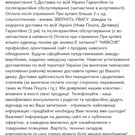
використання !) Доставка по всій Україні Гарантійне та
післягарантійне обслуговування (запчастини в асортименті)
Оплата після отримання При купівлі більше 2-х од.
сільгосптехніки - знижка ЗВЕРНІТЬ УВАГУ: Швидка та
недорога доставка по всій Україні (Нова Пошта, Делівері)
Гарантійне (1 рік) та післягарантійне обслуговування (є всі
запчастини в наявності) Оплата при отриманні При купівлі
кількох одиниць техніки діє знижка Є питання? "НАВІСНЕ"
професійно орієнтований сайт з продажу навісного
обладнання. Будучи офіційними представниками заводу–
виробника, надаємо заводську гарантію. Навісне устаткування
доставляємо по всій території України (за винятком тимчасово
окупованих районів) можемо доставити прямо до Вашого
двору. Доставка здійснюється без передоплати і додаткових
платежів (за винятком оплати послуг сторонніх перевізників,
таких як Нова Пошта і тд.). Ми довіряємо нашим клієнтам і
впевнені в якості своєї продукції. Телефонуйте - наші
кваліфіковані консультанти з радістю та професійно дадуть
відповіді на всі Ваші запитання - отримаєте найповнішу
інформацію і придбайте необхідну Вам техніку вже сьогодні!
Важливо! Інформація на даному сайті не є публічною
офертою, а наведена виключно для ознайомлення з
товарними позиціями. Вартість, технічні складові,
комплектація та ціна товару можуть бути змінені виробником!