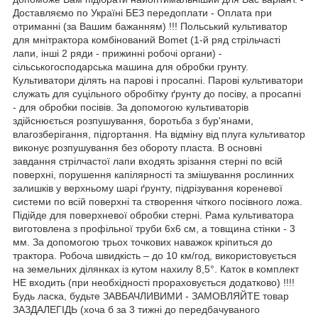
Доставляємо по Україні БЕЗ передоплати - Оплата при
отриманні (за Вашим бажанням) !!! Польський культиватор
для мнітрактора комбінований Bomet (1-й ряд стрільчасті
лапи, інші 2 ряди - прижинні робочі органи) -
сільськогосподарська машина для обробки грунту.
Культиватори ділять на парові і просапні. Парові культиватори
служать для суцільного обробітку ґрунту до посіву, а просапні
- для обробки посівів. За допомогою культиваторів
здійснюється розпушування, боротьба з бур'янами,
влагозберігання, підгортання. На відміну від плуга культиватор
виконує розпушування без обороту пласта. В основні
завдання стрілчастої лапи входять зрізання стерні по всій
поверхні, порушення капілярності та змішування рослинних
залишків у верхньому шарі ґрунту, підрізування кореневої
системи по всій поверхні та створення чіткого посівного ложа.
Підійде для поверхневої обробки стерні. Рама культиватора
виготовлена з профільної труби 6х6 см, а товщина стінки - 3
мм. За допомогою трьох точкових наважок кріпиться до
трактора. Робоча швидкість – до 10 км/год, використовується
на земельних ділянках із кутом нахилу 8,5°. Каток в комплект
НЕ входить (при необхідності прораховується додатково) !!!!
Будь ласка, будьте ЗАВБАЧЛИВИМИ - ЗАМОВЛЯЙТЕ товар
ЗАЗДАЛЕГІДЬ (хоча б за 3 тижні до передбачуваного