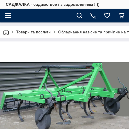
САДЖАЛКА - садимо все і з задоволенням ! ))
Товари та послуги
Обладнання навісне та причіпне на т