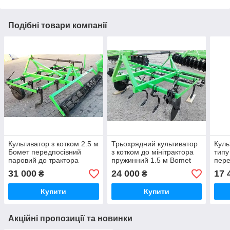
Подібні товари компанії
Культиватор з котком 2.5 м
Трьохрядний культиватор
Куль
Бомет передпосівний
з котком до мінітрактора
типу
паровий до трактора
пружинний 1.5 м Bomet
пере
(пряма жорстка стійка, 13
трак
31 000
24 000
17 
₴
₴
стрільчастих лап в 3 ряди)
лап 
в 2 
Купити
Купити
Акційні пропозиції та новинки