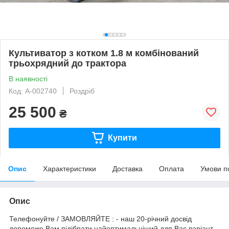
Культиватор з котком 1.8 м комбінований
трьохрядний до трактора
В наявності
Код: A-002740
Роздріб
25 500
₴
Купити
Опис
Характеристики
Доставка
Оплата
Умови п
Опис
Телефонуйте / ЗАМОВЛЯЙТЕ : - наш 20-річний досвід
допоможе Вам підібрати найоптимальніший для Вас варіант. -