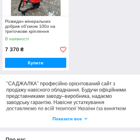
Розкидач мінеральних
добрив об'ємом 100л на
триточкове кріплення
трактора, мінітрактора
В наявності
7 370
₴
Купити
"САДЖАЛКА" професійно орієнтований сайт з
продажу навісного обладнання. Будучи офіційними
представниками заводу–виробника, надаємо
заводську гарантію. Навісне устаткування
доставляємо по всій території України (за винятком
тимчасово окупованих районів) можемо доставити
Показати все
прямо до Вашого двору. Доставка здійснюється без
передоплати і додаткових платежів (за винятком
оплати послуг сторонніх перевізників, таких як Нова
Про нас
Пошта і тд.). Ми довіряємо нашим клієнтам і впевнені