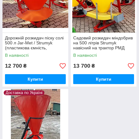
Дорожній розкидач піску солі
Садовий розкидач міндобрив
500 л Jar-Met / Strumyk
на 500 літрів Strumyk
(пластикова ємність,
навісний на трактор РМД
механічний затвор, 4
В наявності
В наявності
лопатки)
12 700
13 700
₴
₴
Купити
Купити
Доставка по Україні