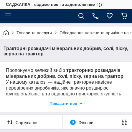
САДЖАЛКА - садимо все і з задоволенням ! ))
Товари та послуги
Обладнання навісне та причіпне на т
Тракторні розкидачі мінеральних добрив, солі, піску,
зерна на трактор
Пропонуємо великий вибір
т
ракторних розкидачів
мінеральних добрив, солі, піску, зерна на трактор
.
У нашому каталозі — надійне тракторне навісне
перевірених виробників, яке значно розширює
функціональність та відповідно прискорює окупність
Вашого трактора.
Показати все
Дзвоніть:
(067)684-71-6
1
Сортування
0
Фільтри
ПІДБЕРЕМО