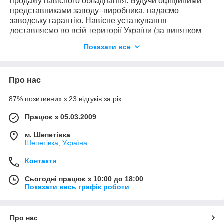
продажу навісного обладнання. Будучи офіційними
представниками заводу–виробника, надаємо
заводську гарантію. Навісне устаткування
доставляємо по всій території України (за винятком
тимчасово окупованих районів) можемо доставити
Показати все
прямо до Вашого двору. Доставка здійснюється без
передоплати і додаткових платежів (за винятком
оплати послуг сторонніх перевізників, таких як Нова
Про нас
Пошта і тд.). Ми довіряємо нашим клієнтам і впевнені
в якості своєї продукції. Телефонуйте - наші
87% позитивних з 23 відгуків за рік
кваліфіковані консультанти з радістю та професійно
дадуть відповіді на всі Ваші запитання - отримаєте
Працює з 05.03.2009
найповнішу інформацію і придбайте необхідну Вам
техніку вже сьогодні! Важливо! Інформація на даному
м. Шепетівка
сайті не є публічною офертою, а наведена виключно
Шепетівка, Україна
для ознайомлення з товарними позиціями. Вартість,
технічні складові, комплектація та ціна товару можуть
Контакти
бути змінені виробником! При оформленні
Сьогодні працює з 10:00 до 18:00
замовлення інформація уточнюється !!!
Показати весь графік роботи
Бути в вирі новинок:
ПІДПИСАТИСЯ
Про нас
в прихований Viber - канал