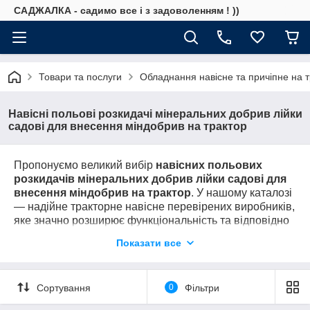
САДЖАЛКА - садимо все і з задоволенням ! ))
Товари та послуги
Обладнання навісне та причіпне на т
Навісні польові розкидачі мінеральних добрив лійки
садові для внесення міндобрив на трактор
Пропонуємо великий вибір
н
авісних польових
розкидачів мінеральних добрив лійки садові для
внесення міндобрив на трактор
. У нашому каталозі
— надійне тракторне навісне перевірених виробників,
яке значно розширює функціональність та відповідно
прискорює окупність Вашого трактора.
Показати все
Дзвоніть:
(067)684-71-6
1
Сортування
0
Фільтри
ПІДБЕРЕМО