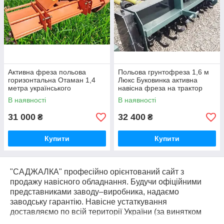
Активна фреза польова
Польова грунтофреза 1,6 м
горизонтальна Отаман 1,4
Люкс Буковинка активна
метра українського
навісна фреза на трактор
виробництва навісна до
(боковий редуктор, 44 ножа)
В наявності
В наявності
мінітрактора
31 000
32 400
₴
₴
Купити
Купити
"САДЖАЛКА" професійно орієнтований сайт з
продажу навісного обладнання. Будучи офіційними
представниками заводу–виробника, надаємо
заводську гарантію. Навісне устаткування
доставляємо по всій території України (за винятком
тимчасово окупованих районів) можемо доставити