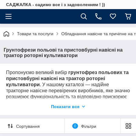
САДЖАЛКА - садимо все і з задоволенням ! ))
Товари та послуги
Обладнання навісне та причіпне на т
Грунтофрези польові та пристовбурні навісні на
трактор роторні культиватори
Пропонуємо великий вибір
г
рунтофрез польових та
пристовбурні навісні на трактор роторні
культиватори
. У нашому каталозі — надійне
тракторне навісне перевірених виробників, яке значно
розширює функціональність та відповідно прискорює
окупність Вашого трактора.
Показати все
Дзвоніть:
(067)684-71-6
1
Сортування
0
Фільтри
ПІДБЕРЕМО