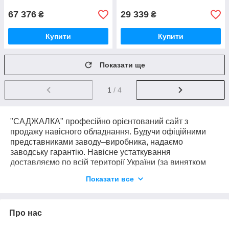
67 376
29 339
₴
₴
Купити
Купити
Показати ще
1
/ 4
"САДЖАЛКА" професійно орієнтований сайт з
продажу навісного обладнання. Будучи офіційними
представниками заводу–виробника, надаємо
заводську гарантію. Навісне устаткування
доставляємо по всій території України (за винятком
тимчасово окупованих районів) можемо доставити
Показати все
прямо до Вашого двору. Доставка здійснюється без
передоплати і додаткових платежів (за винятком
оплати послуг сторонніх перевізників, таких як Нова
Про нас
Пошта і тд.). Ми довіряємо нашим клієнтам і впевнені
в якості своєї продукції. Телефонуйте - наші