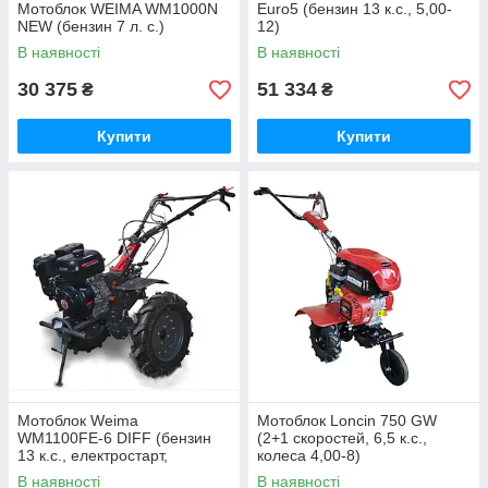
Мотоблок WEIMA WM1000N
Euro5 (бензин 13 к.с., 5,00-
NEW (бензин 7 л. с.)
12)
В наявності
В наявності
30 375
51 334
₴
₴
Купити
Купити
Мотоблок Weima
Мотоблок Loncin 750 GW
WM1100FЕ-6 DIFF (бензин
(2+1 скоростей, 6,5 к.с.,
13 к.с., електростарт,
колеса 4,00-8)
розблокіратори, 5,00-12)
В наявності
В наявності