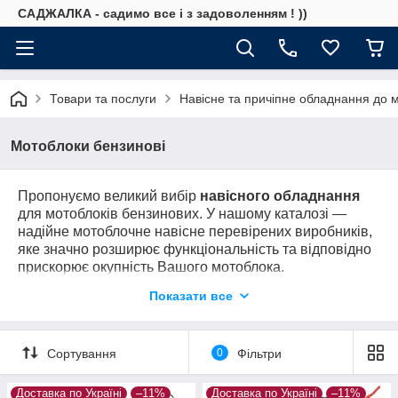
САДЖАЛКА - садимо все і з задоволенням ! ))
Товари та послуги
Навісне та причіпне обладнання до 
Мотоблоки бензинові
Пропонуємо великий вибір
навісного обладнання
для мотоблоків бензинових. У нашому каталозі —
надійне мотоблочне навісне перевірених виробників,
яке значно розширює функціональність та відповідно
прискорює окупність Вашого мотоблока.
Показати все
Дзвоніть:
(067)684-71-6
1
ПІДБЕРЕМО
Сортування
0
Фільтри
Чому варто обрати купівлю в магазині
Доставка по Україні
–11%
Доставка по Україні
–11%