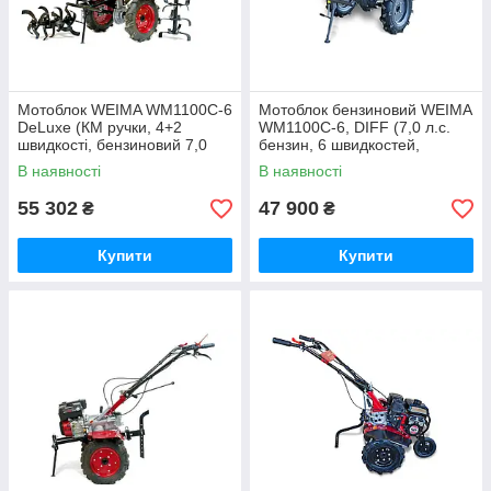
Мотоблок WEIMA WM1100С-6
Мотоблок бензиновий WEIMA
DeLuxe (КМ ручки, 4+2
WM1100C-6, DIFF (7,0 л.с.
швидкості, бензиновий 7,0
бензин, 6 швидкостей,
л.с., колеса 4,00-10)
диференціал)
В наявності
В наявності
55 302
47 900
₴
₴
Купити
Купити