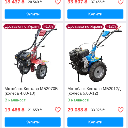
18 437
33 607
₴
₴
20 540 ₴
37 456 ₴
Купити
Купити
Доставка по Україні
–10%
Доставка по Україні
–12%
Мотоблок Кентавр МБ2070Б
Мотоблок Кентавр МБ2012Д
(колеса 4.00-10)
(колеса 5.00-12)
В наявності
В наявності
19 466
29 088
₴
₴
21 659 ₴
33 026 ₴
Купити
Купити