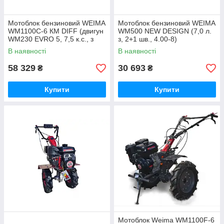
Мотоблок бензиновий WEIMA
Мотоблок бензиновий WEIMA
WM1100С-6 КМ DIFF (двигун
WM500 NEW DESIGN (7,0 л.
WM230 EVRO 5, 7,5 к.с., з
з, 2+1 шв., 4.00-8)
диференціалом, колеса
В наявності
В наявності
5х12)
58 329
30 693
₴
₴
Купити
Купити
Мотоблок Weima WM1100F-6