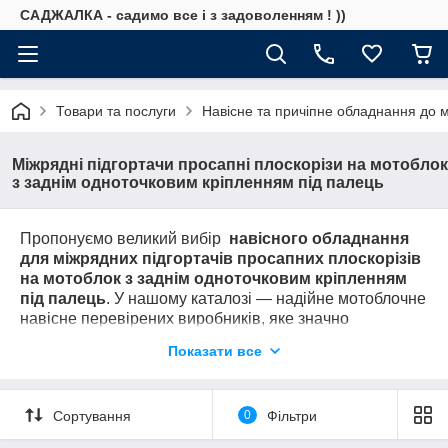
САДЖАЛКА - садимо все і з задоволенням ! ))
Товари та послуги
Навісне та причіпне обладнання до 
Міжрядні підгортачи просапні плоскорізи на мотоблок
з заднім одноточковим кріпленням під палець
Пропонуємо великий вибір
навісного обладнання
для
м
іжрядних підгортачів просапних плоскорізів
на мотоблок з заднім одноточковим кріпленням
під палець
. У нашому каталозі — надійне мотоблочне
навісне перевірених виробників, яке значно
розширює функціональність та відповідно прискорює
Показати все
окупність Вашого мотоблока.
Дзвоніть:
Сортування
0
Фільтри
(067)684-71-6
1
ПІДБЕРЕМО