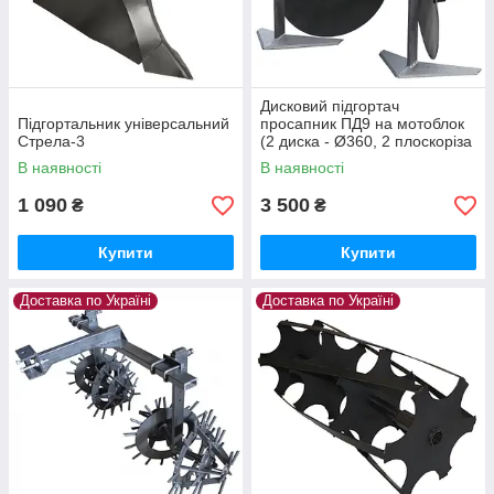
Дисковий підгортач
Підгортальник універсальний
просапник ПД9 на мотоблок
Стрела-3
(2 диска - Ø360, 2 плоскоріза
320мм, сцепка подвійна
В наявності
В наявності
(економ)
1 090
3 500
₴
₴
Купити
Купити
Доставка по Україні
Доставка по Україні