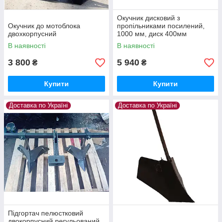
Окучник дисковий з
Окучник до мотоблока
пропільниками посилений,
двохкорпусний
1000 мм, диск 400мм
В наявності
В наявності
3 800
5 940
₴
₴
Купити
Купити
Доставка по Україні
Доставка по Україні
Підгортач пелюстковий
двокорпусний регульований