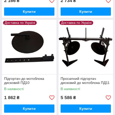
2 166
2 734
₴
₴
Купити
Купити
Доставка по Україні
Доставка по Україні
Підгортач до мотоблока
Просапний підгортач
дисковий ПД10
дисковий до мотоблока ПД11
В наявності
В наявності
1 862
5 586
₴
₴
Купити
Купити