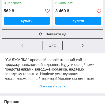
В наявності
В наявності
562
3 469
₴
₴
Купити
Купити
Показати ще
1
/ 2
"САДЖАЛКА" професійно орієнтований сайт з
продажу навісного обладнання. Будучи офіційними
представниками заводу–виробника, надаємо
заводську гарантію. Навісне устаткування
доставляємо по всій території України (за винятком
тимчасово окупованих районів) можемо доставити
Показати все
прямо до Вашого двору. Доставка здійснюється без
передоплати і додаткових платежів (за винятком
оплати послуг сторонніх перевізників, таких як Нова
Про нас
Пошта і тд.). Ми довіряємо нашим клієнтам і впевнені