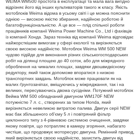
WEIMA WM500 простота в експлуатації та мала вага вигідно
відрізняє його від інших культиваторів такого ж класу. Якість
мотоблоків Weima відома в усьому світі і це можна пояснити
однією — високою якістю збирання, надійною роботою й
багатофункціональністю. А це все — плід спільної роботи
працівників компанії Weima Power Machine Co., Ltd і фахівців
із компанії Хонда. Зараз техніка від компанії Weima відповідає
найжорсткішим вимогам у сфері екології та вирізняється
своєю високою надійністю. Мотоблок Weima WM 500 NEW
чудово підійде для виконання різних сільськогосподарських
робіт на ділянці площею до 40 соток, або для міжрядного
оброблення на чималих площах, завдяки двошвидкісному
редуктору, який також допоможе впоратися з низкою
транспортних завдань. Мотоблок може працювати як на
малих ґрунтозачіпах, вміщуючись у міжряджання, так і на
великих, пересуваючись двома сусідніми. Потужний мотоблок
Вейма WM 500 обладнаний двигуном WM170F NEW
потужністю 7 л. с., створених за типом Honda, який
вирізняється невеликою витратою палива. Двигун серії NEW
має бак збільшеного об'єму 5 л і повітряний фільтр
циклонного типу з 4-рівневою системою очищення, завдяки
якому повітря, що потрапляє в камеру згоряння, набагато
чистіше, що продовжує моторесурс двигуна. Ремінний привод,
який вирізняється своєю надійністю, захистить двигун від