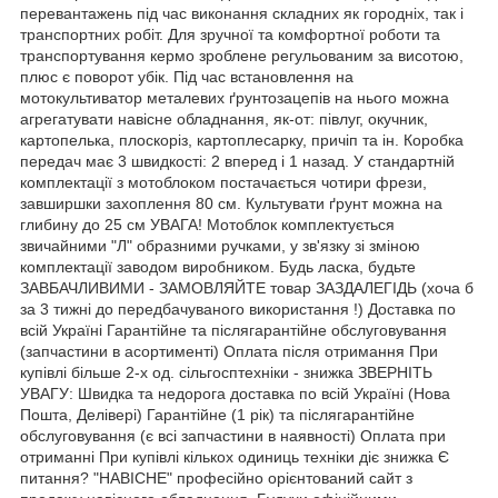
перевантажень під час виконання складних як городніх, так і
транспортних робіт. Для зручної та комфортної роботи та
транспортування кермо зроблене регульованим за висотою,
плюс є поворот убік. Під час встановлення на
мотокультиватор металевих ґрунтозацепів на нього можна
агрегатувати навісне обладнання, як-от: півлуг, окучник,
картопелька, плоскоріз, картоплесарку, причіп та ін. Коробка
передач має 3 швидкості: 2 вперед і 1 назад. У стандартній
комплектації з мотоблоком постачається чотири фрези,
завширшки захоплення 80 см. Культувати ґрунт можна на
глибину до 25 см УВАГА! Мотоблок комплектується
звичайними "Л" образними ручками, у зв'язку зі зміною
комплектації заводом виробником. Будь ласка, будьте
ЗАВБАЧЛИВИМИ - ЗАМОВЛЯЙТЕ товар ЗАЗДАЛЕГІДЬ (хоча б
за 3 тижні до передбачуваного використання !) Доставка по
всій Україні Гарантійне та післягарантійне обслуговування
(запчастини в асортименті) Оплата після отримання При
купівлі більше 2-х од. сільгосптехніки - знижка ЗВЕРНІТЬ
УВАГУ: Швидка та недорога доставка по всій Україні (Нова
Пошта, Делівері) Гарантійне (1 рік) та післягарантійне
обслуговування (є всі запчастини в наявності) Оплата при
отриманні При купівлі кількох одиниць техніки діє знижка Є
питання? "НАВІСНЕ" професійно орієнтований сайт з