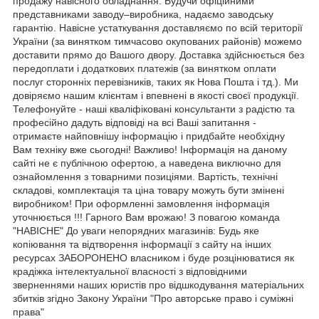
продажу навісного обладнання. Будучи офіційними
представниками заводу–виробника, надаємо заводську
гарантію. Навісне устаткування доставляємо по всій території
України (за винятком тимчасово окупованих районів) можемо
доставити прямо до Вашого двору. Доставка здійснюється без
передоплати і додаткових платежів (за винятком оплати
послуг сторонніх перевізників, таких як Нова Пошта і тд.). Ми
довіряємо нашим клієнтам і впевнені в якості своєї продукції.
Телефонуйте - наші кваліфіковані консультанти з радістю та
професійно дадуть відповіді на всі Ваші запитання -
отримаєте найповнішу інформацію і придбайте необхідну
Вам техніку вже сьогодні! Важливо! Інформація на даному
сайті не є публічною офертою, а наведена виключно для
ознайомлення з товарними позиціями. Вартість, технічні
складові, комплектація та ціна товару можуть бути змінені
виробником! При оформленні замовлення інформація
уточнюється !!! Гарного Вам врожаю! З повагою команда
"НАВІСНЕ" До уваги непорядних магазинів: Будь яке
копіювання та відтворення інформації з сайту на інших
ресурсах ЗАБОРОНЕНО власником і буде розцінюватися як
крадіжка інтелектуальної власності з відповідними
зверненнями наших юристів про відшкодування матеріальних
збитків згідно Закону України "Про авторське право і суміжні
права"