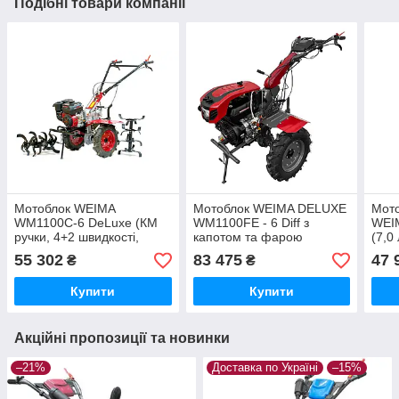
Подібні товари компанії
Мотоблок WEIMA
Мотоблок WEIMA DELUXE
Мото
WM1100С-6 DeLuxe (КМ
WM1100FE - 6 Diff з
WEI
ручки, 4+2 швидкості,
капотом та фарою
(7,0
бензиновий 7,0 л.с.,
(бензин 16 к.с., ел.старт.,
швид
55 302
83 475
47 
₴
₴
колеса 4,00-10)
КПП 4+2 скор, 5,00-12)
дифе
Купити
Купити
Акційні пропозиції та новинки
–21%
Доставка по Україні
–15%