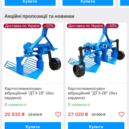
Купити
Купити
Акційні пропозиції та новинки
Доставка по Україні
–12%
Доставка по Україні
–10%
Картоплевикопувач
Картоплевикопувач
вібраційний "ДТЗ-1В" (без
вібраційний "ДТЗ-2В" (без
кардана)
кардана)
В наявності
В наявності
20 830
27 020
₴
₴
23 610 ₴
29 900 ₴
Купити
Купити