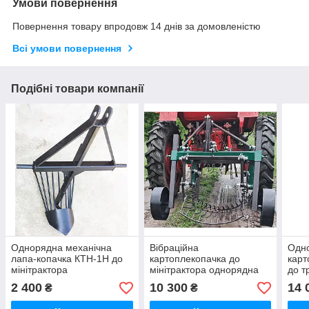
Умови повернення
Повернення товару впродовж 14 днів за домовленістю
Всі умови повернення
Подібні товари компанії
Однорядна механічна
Вібраційна
Одно
лапа-копачка КТН-1Н до
картоплекопачка до
карт
мінітрактора
мінітрактора однорядна
до т
КТН-1ВН (посилена)
поси
2 400
10 300
14 
₴
₴
коле