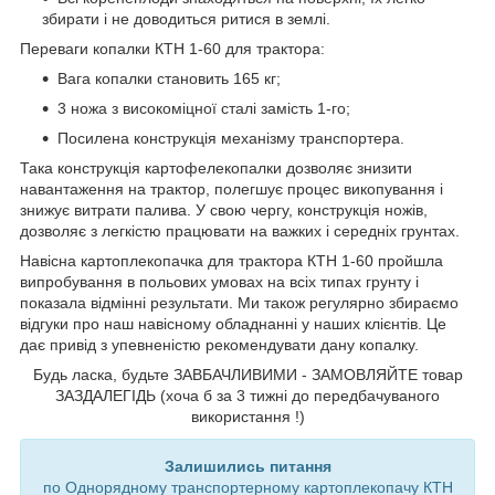
збирати і не доводиться ритися в землі.
Переваги копалки КТН 1-60 для трактора:
Вага копалки становить 165 кг;
3 ножа з високоміцної сталі замість 1-го;
Посилена конструкція механізму транспортера.
Така конструкція картофелекопалки дозволяє знизити
навантаження на трактор, полегшує процес викопування і
знижує витрати палива. У свою чергу, конструкція ножів,
дозволяє з легкістю працювати на важких і середніх грунтах.
Навісна картоплекопачка для трактора КТН 1-60 пройшла
випробування в польових умовах на всіх типах грунту і
показала відмінні результати. Ми також регулярно збираємо
відгуки про наш навісному обладнанні у наших клієнтів. Це
дає привід з упевненістю рекомендувати дану копалку.
Будь ласка, будьте ЗАВБАЧЛИВИМИ - ЗАМОВЛЯЙТЕ товар
ЗАЗДАЛЕГІДЬ (хоча б за 3 тижні до передбачуваного
використання !)
Залишились питання
по Однорядному транспортерному картоплекопачу КТН