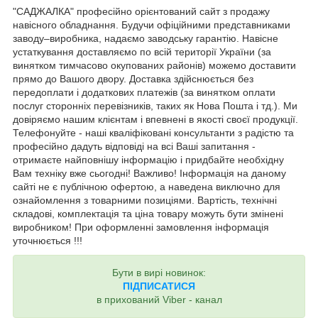
"САДЖАЛКА" професійно орієнтований сайт з продажу
навісного обладнання. Будучи офіційними представниками
заводу–виробника, надаємо заводську гарантію. Навісне
устаткування доставляємо по всій території України (за
винятком тимчасово окупованих районів) можемо доставити
прямо до Вашого двору. Доставка здійснюється без
передоплати і додаткових платежів (за винятком оплати
послуг сторонніх перевізників, таких як Нова Пошта і тд.). Ми
довіряємо нашим клієнтам і впевнені в якості своєї продукції.
Телефонуйте - наші кваліфіковані консультанти з радістю та
професійно дадуть відповіді на всі Ваші запитання -
отримаєте найповнішу інформацію і придбайте необхідну
Вам техніку вже сьогодні! Важливо! Інформація на даному
сайті не є публічною офертою, а наведена виключно для
ознайомлення з товарними позиціями. Вартість, технічні
складові, комплектація та ціна товару можуть бути змінені
виробником! При оформленні замовлення інформація
уточнюється !!!
Бути в вирі новинок:
ПІДПИСАТИСЯ
в прихований Viber - канал