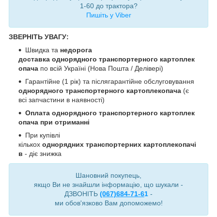
1-60 до трактора?
Пишіть у Viber
ЗВЕРНІТЬ УВАГУ:
Швидка та
недорога
доставка
однорядного транспортерного картоплек
опача
по всій Україні (Нова Пошта / Делівері)
Гарантійне (1 рік) та післягарантійне обслуговування
однорядного транспортерного картоплекопача
(є
всі запчастини в наявності)
Оплата
однорядного транспортерного картоплек
опача
при отриманні
При купівлі
кількох
однорядних транспортерних картоплекопачі
в
- діє знижка
Шановний покупець,
якщо Ви не знайшли інформацію, що шукали -
ДЗВОНІТЬ
(067)684-71-6
1
-
ми обов'язково Вам допоможемо!