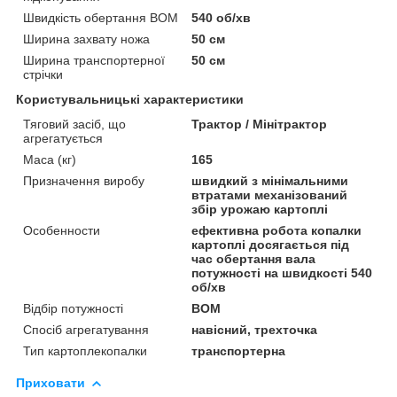
Швидкість обертання ВОМ
540 об/хв
Ширина захвату ножа
50 см
Ширина транспортерної
50 см
стрічки
Користувальницькі характеристики
Тяговий засіб, що
Трактор / Мінітрактор
агрегатується
Маса (кг)
165
Призначення виробу
швидкий з мінімальними
втратами механізований
збір урожаю картоплі
Особенности
ефективна робота копалки
картоплі досягається під
час обертання вала
потужності на швидкості 540
об/хв
Відбір потужності
ВОМ
Спосіб агрегатування
навісний, трехточка
Тип картоплекопалки
транспортерна
Приховати