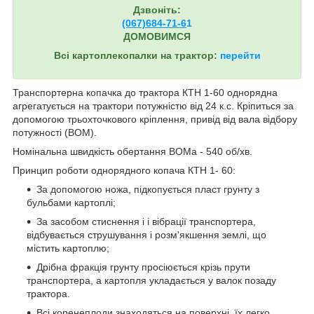
Дзвоніть:
(067)684-71-6
1
ДОМОВИМСЯ
Всі картоплекопалки на трактор:
перейти
Транспортерна копачка до трактора КТН 1-60 однорядна
агрегатується на трактори потужністю від 24 к.с. Кріпиться за
допомогою трьохточкового кріплення, привід від вала відбору
потужності (ВОМ).
Номінальна швидкість обертання ВОМа - 540 об/хв.
Принцип роботи однорядного копача КТН 1- 60:
За допомогою ножа, підкопується пласт грунту з
бульбами картоплі;
За засобом стиснення і і вібрації транспортера,
відбувається струшування і розм'якшення землі, що
містить картоплю;
Дрібна фракція грунту просіюється крізь прути
транспортера, а картопля укладається у валок позаду
трактора.
Всі коренеплоди знаходяться на поверхні, їх легко