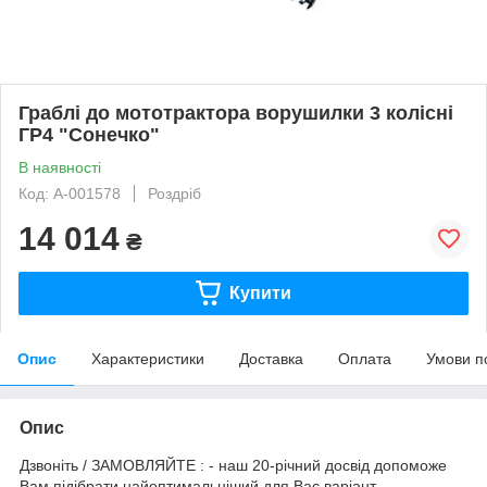
Граблі до мототрактора ворушилки 3 колісні
ГР4 "Сонечко"
В наявності
Код: A-001578
Роздріб
14 014
₴
Купити
Опис
Характеристики
Доставка
Оплата
Умови п
Опис
Дзвоніть / ЗАМОВЛЯЙТЕ : - наш 20-річний досвід допоможе
Вам підібрати найоптимальніший для Вас варіант. -