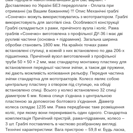
Доставляємо по Україні БЕЗ передоплати - Оплата при
отриманні (за Вашим бажанням) !!! Опис Механічні граблі
«Сонечко» можуть використовуватись з мототрактором. Граблі
використовують для заготівлі сіна. Особливості конструкції
Граблі складаються з рами, причіпного вузла і коліс. Рама
граблів «Сонечко» виготовлена з профільної ДУ-36 і має дві
рухливі частини (основна + підрамник). Загальна ширина
обробки становить 1800 мм. На крайніх точках рами
встановлені ступиці, в кожній з них встановлено по два 206-х
підшипника. Причіпний вузол виготовлений з профільної
труби 50 × 50 × 2 мм, має стандартну монтажну пластину для
встановлення передньої частини зчіпки, а також дві пружини,
які дають можливість копіювання рельєфу. Передня частина
зчіпки стандартна для мототракторів. Колесо являє собою
центральну пластину з отвором під ступицю, на ободі
встановлено спиці. Всього у колесі встановлено 32 спиці
діаметром 6 мм. Кожна спиця з'єднана з центральною
пластиною за допомогою болтового з'єднання. Діаметр
колеса складає 1235 мм. Рама передбачає таке розміщення
коліс, при якому вони перекривають один одного. Стандартна
комплектація Причіпний пристрій, рама+підрамник, колесо –
3 шт. Граблі поставляють в частково розібраному вигляді.
Технічні характеристики: Вага пристрою – 59,8 кг. Будь ласка,