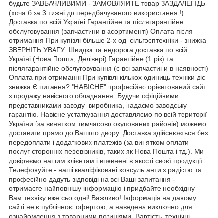
будьте ЗАВБАЧЛИВИМИ - ЗАМОВЛЯЙТЕ товар ЗАЗДАЛЕГІДЬ
(хоча б за 3 тижні до передбачуваного використання !)
Доставка по всій Україні Гарантійне та післягарантійне
обслуговування (запчастини в асортименті) Оплата після
отримання При купівлі більше 2-х од. сільгосптехніки - знижка
ЗВЕРНІТЬ УВАГУ: Швидка та недорога доставка по всій
Україні (Нова Пошта, Делівері) Гарантійне (1 рік) та
післягарантійне обслуговування (є всі запчастини в наявності)
Оплата при отриманні При купівлі кількох одиниць техніки діє
знижка Є питання? "НАВІСНЕ" професійно орієнтований сайт
з продажу навісного обладнання. Будучи офіційними
представниками заводу–виробника, надаємо заводську
гарантію. Навісне устаткування доставляємо по всій території
України (за винятком тимчасово окупованих районів) можемо
доставити прямо до Вашого двору. Доставка здійснюється без
передоплати і додаткових платежів (за винятком оплати
послуг сторонніх перевізників, таких як Нова Пошта і тд.). Ми
довіряємо нашим клієнтам і впевнені в якості своєї продукції.
Телефонуйте - наші кваліфіковані консультанти з радістю та
професійно дадуть відповіді на всі Ваші запитання -
отримаєте найповнішу інформацію і придбайте необхідну
Вам техніку вже сьогодні! Важливо! Інформація на даному
сайті не є публічною офертою, а наведена виключно для
ознайомлення з товарними позиціями. Вартість, технічні