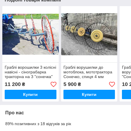
Граблі ворошилки 3 колісні
Граблі ворушилки до
Граб
навісні - сінограбарка
мотоблока, мототрактора
вору
тракторна на 3 "сонечка"
Сонечко, спиця 4 мм
"Сон
(3т, спиця 6 мм оцинк.,
(ГСМ4)
11 200
5 900
10 
₴
₴
шарнірна рама)
Купити
Купити
Про нас
89% позитивних з 18 відгуків за рік