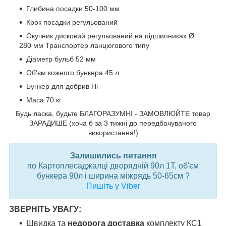
Глибина посадки 50-100 мм
Крок посадки регульований
Окучник дисковий регульований на підшипниках Ø
280 мм Транспортер ланцюгового типу
Діаметр бульб 52 мм
Об'єм кожного бункера 45 л
Бункер для добрив Ні
Маса 70 кг
Будь ласка, будьте БЛАГОРАЗУМНІ - ЗАМОВЛЮЙТЕ товар
ЗАРАДИШЕ (хоча б за 3 тижні до передбачуваного
використання!)
Залишились питання
по Картоплесаджалці дворядній 90л 1Т, об'єм
бункера 90л і ширина міжрядь 50-65см ?
Пишіть у Viber
ЗВЕРНІТЬ УВАГУ:
Швидка та
недорога доставка
комплекту КС1