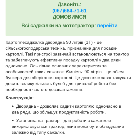
Дзвоніть:
(067)684-71-6
1
ДОМОВИМСЯ
Всі саджалки на мототрактор:
перейти
Картоплесаджалка дворядна 90 літрів (1Т) - це
сільськогосподарська техніка, призначена для посадки
картоплі. Такі пристрої зазвичай встановлюються на трактор
та забезпечують ефективну посадку картоплі у два ряди
одночасно. Ось кілька основних характеристик та
особливостей таких сажалок: Ємність: 90 літрів – це об'єм
бункера для зберігання картоплі. Це дозволяє завантажувати
досить велику кількість бульб для тривалої роботи без
необхідності частого дозавантаження.
Конструкція:
Дворядна - дозволяє садити картоплю одночасно в
два ряди, що збільшує продуктивність роботи.
Установка на трактор - для роботи з сажалкою
використовується трактор, який може бути обладнаний
залежно від типу сажалки.