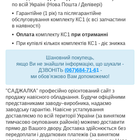
по всій Україні (Нова Пошта / Делівері)
Гарантійне (1 рік) та післягарантійне
обслуговування комплекту КС1 (є всі запчастини
в наявності)
Оплата
комплекту КС1
при отриманні
При купівлі кількох комплектів КС1 - діє знижка
Шановний покупець,
якщо Ви не знайшли інформацію, що шукали -
ДЗВОНІТЬ
(067)684-71-6
1
-
ми обов'язково Вам допоможемо!
"САДЖАЛКА" професійно орієнтований сайт з
продажу навісного обладнання. Будучи офіційними
представниками заводу–виробника, надаємо
заводську гарантію. Навісне устаткування
доставляємо по всій території України (за винятком
тимчасово окупованих районів) можемо доставити
прямо до Вашого двору. Доставка здійснюється без
передоплати і додаткових платежів (за винятком