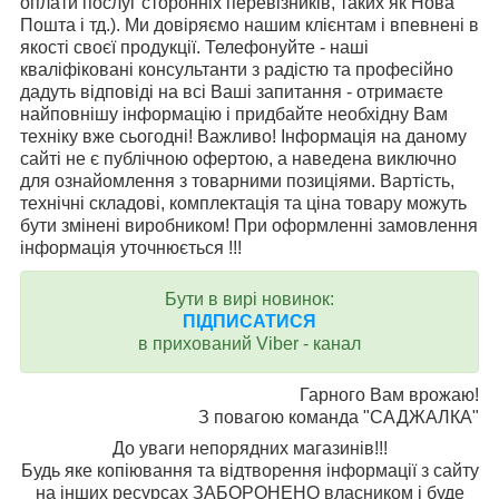
оплати послуг сторонніх перевізників, таких як Нова
Пошта і тд.). Ми довіряємо нашим клієнтам і впевнені в
якості своєї продукції. Телефонуйте - наші
кваліфіковані консультанти з радістю та професійно
дадуть відповіді на всі Ваші запитання - отримаєте
найповнішу інформацію і придбайте необхідну Вам
техніку вже сьогодні! Важливо! Інформація на даному
сайті не є публічною офертою, а наведена виключно
для ознайомлення з товарними позиціями. Вартість,
технічні складові, комплектація та ціна товару можуть
бути змінені виробником! При оформленні замовлення
інформація уточнюється !!!
Бути в вирі новинок:
ПІДПИСАТИСЯ
в прихований Viber - канал
Гарного Вам врожаю!
З повагою команда "САДЖАЛКА"
До уваги непорядних магазинів!!!
Будь яке копіювання та відтворення інформації з сайту
на інших ресурсах ЗАБОРОНЕНО власником і буде