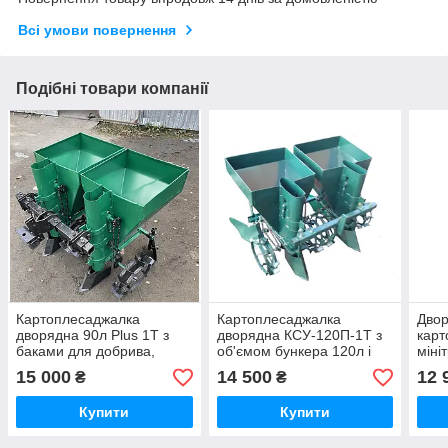
Всі умови повернення
Подібні товари компанії
Картоплесаджалка
Картоплесаджалка
Дво
дворядна 90л Plus 1Т з
дворядна КСУ-120П-1Т з
карт
баками для добрива,
об'ємом бункера 120л і
міні
ширина міжрядь 50-65см
ширина міжряддя 50-70см
(об'
15 000
14 500
12 
₴
₴
шири
70с
Купити
Купити