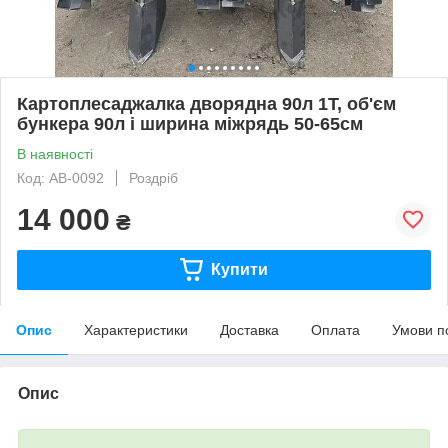
Картоплесаджалка дворядна 90л 1Т, об'єм
бункера 90л і ширина міжрядь 50-65см
В наявності
Код: АВ-0092
Роздріб
14 000
₴
Купити
Опис
Характеристики
Доставка
Оплата
Умови п
Опис