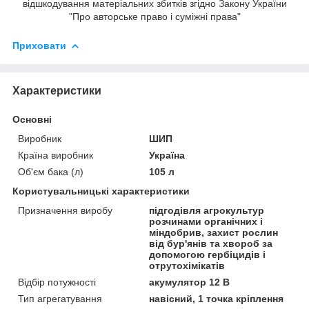
відшкодування матеріальних збитків згідно Закону України
"Про авторське право і суміжні права"
Приховати
Характеристики
Основні
Виробник
ШИП
Країна виробник
Україна
Об'єм бака (л)
105 л
Користувальницькі характеристики
Призначення виробу
підгодівля агрокультур
розчинами органічних і
міндобрив, захист рослин
від бур'янів та хвороб за
допомогою гербіцидів і
отрутохімікатів
Відбір потужності
акумулятор 12 В
Тип агрегатування
навісний, 1 точка кріплення