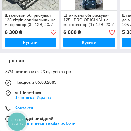
Штанговий обприскувач
Штанговий обприскувач
Штан
125 літрів оригінальний на
125L PRO ORIGINAL на
до м
мінітрактор (3т, 12В, 20л/
мототрактор (1т, 12В, 20л/
105 л
хв, 8 форсунок, регул по
хв, 10 форсунок,
8 фо
6 300
6 000
5 3
₴
₴
висоті)
регулюється по висоті)
Купити
Купити
Про нас
87% позитивних з 23 відгуків за рік
Працює з 05.03.2009
м. Шепетівка
Шепетівка, Україна
Контакти
Сьогодні вихідний
КНОПКА
Показати весь графік роботи
ЗВ'ЯЗКУ