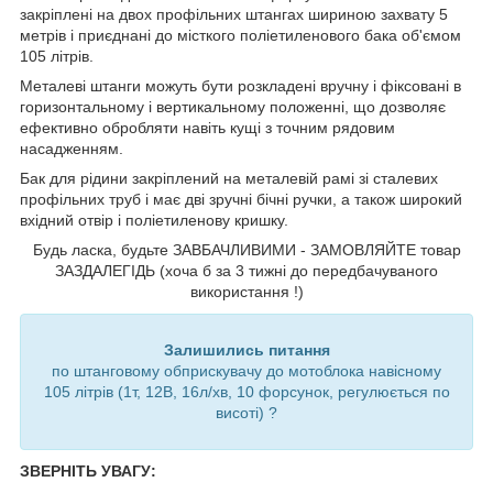
закріплені на двох профільних штангах шириною захвату 5
метрів і приєднані до місткого поліетиленового бака об'ємом
105 літрів.
Металеві штанги можуть бути розкладені вручну і фіксовані в
горизонтальному і вертикальному положенні, що дозволяє
ефективно обробляти навіть кущі з точним рядовим
насадженням.
Бак для рідини закріплений на металевій рамі зі сталевих
профільних труб і має дві зручні бічні ручки, а також широкий
вхідний отвір і поліетиленову кришку.
Будь ласка, будьте ЗАВБАЧЛИВИМИ - ЗАМОВЛЯЙТЕ товар
ЗАЗДАЛЕГІДЬ (хоча б за 3 тижні до передбачуваного
використання !)
Залишились питання
по штанговому обприскувачу до мотоблока навісному
105 літрів (1т, 12В, 16л/хв, 10 форсунок, регулюється по
висоті) ?
ЗВЕРНІТЬ УВАГУ: