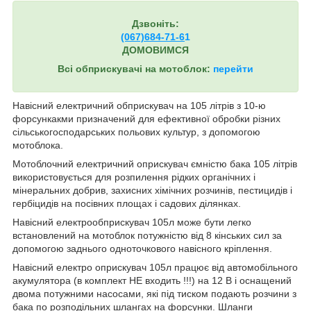
Дзвоніть:
(067)684-71-6
1
ДОМОВИМСЯ
Всі обприскувачі на мотоблок:
перейти
Навісний електричний обприскувач на 105 літрів з 10-ю
форсункакми призначений для ефективної обробки різних
сільськогосподарських польових культур, з допомогою
мотоблока.
Мотоблочний електричний оприскувач ємністю бака 105 літрів
використовується для розпилення рідких органічних і
мінеральних добрив, захисних хімічних розчинів, пестицидів і
гербіцидів на посівних площах і садових ділянках.
Навісний електрообприскувач 105л може бути легко
встановлений на мотоблок потужністю від 8 кінських сил за
допомогою заднього одноточкового навісного кріплення.
Навісний електро оприскувач 105л працює від автомобільного
акумулятора (в комплект НЕ входить !!!) на 12 В і оснащений
двома потужними насосами, які під тиском подають розчини з
бака по розподільних шлангах на форсунки. Шланги