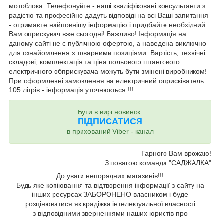
мотоблока. Телефонуйте - наші кваліфіковані консультанти з
радістю та професійно дадуть відповіді на всі Ваші запитання
- отримаєте найповнішу інформацію і придбайте необхідний
Вам оприскувач вже сьогодні! Важливо! Інформація на
даному сайті не є публічною офертою, а наведена виключно
для ознайомлення з товарними позиціями. Вартість, технічні
складові, комплектація та ціна польового штангового
електричного обприскувача можуть бути змінені виробником!
При оформленні замовлення на електричний оприсківатель
105 літрів - інформація уточнюється !!!
Бути в вирі новинок:
ПІДПИСАТИСЯ
в прихований Viber - канал
Гарного Вам врожаю!
З повагою команда "САДЖАЛКА"
До уваги непорядних магазинів!!!
Будь яке копіювання та відтворення інформації з сайту на
інших ресурсах ЗАБОРОНЕНО власником і буде
розцінюватися як крадіжка інтелектуальної власності
з відповідними зверненнями наших юристів про