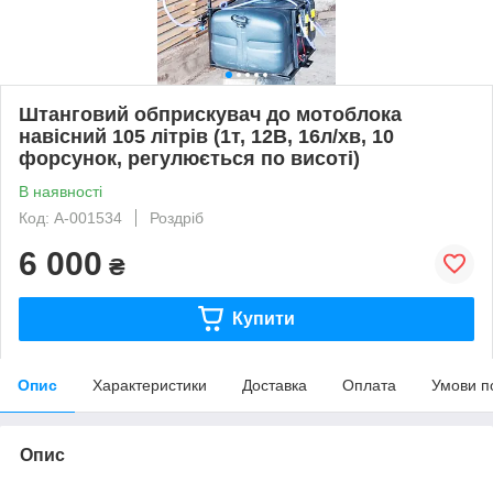
Штанговий обприскувач до мотоблока
навісний 105 літрів (1т, 12В, 16л/хв, 10
форсунок, регулюється по висоті)
В наявності
Код: A-001534
Роздріб
6 000
₴
Купити
Опис
Характеристики
Доставка
Оплата
Умови п
Опис