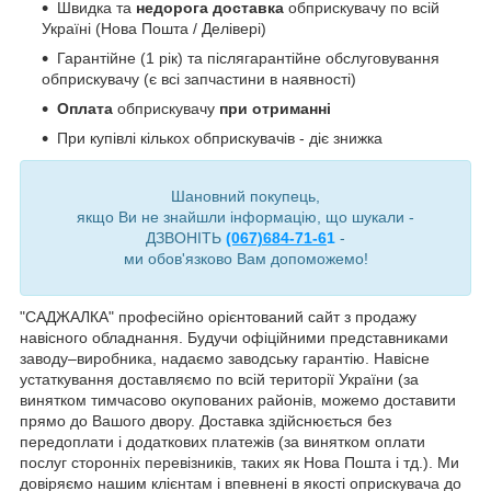
Швидка та
недорога доставка
обприскувачу по всій
Україні (Нова Пошта / Делівері)
Гарантійне (1 рік) та післягарантійне обслуговування
обприскувачу (є всі запчастини в наявності)
Оплата
обприскувачу
при отриманні
При купівлі кількох обприскувачів - діє знижка
Шановний покупець,
якщо Ви не знайшли інформацію, що шукали -
ДЗВОНІТЬ
(067)684-71-6
1
-
ми обов'язково Вам допоможемо!
"САДЖАЛКА" професійно орієнтований сайт з продажу
навісного обладнання. Будучи офіційними представниками
заводу–виробника, надаємо заводську гарантію. Навісне
устаткування доставляємо по всій території України (за
винятком тимчасово окупованих районів, можемо доставити
прямо до Вашого двору. Доставка здійснюється без
передоплати і додаткових платежів (за винятком оплати
послуг сторонніх перевізників, таких як Нова Пошта і тд.). Ми
довіряємо нашим клієнтам і впевнені в якості оприскувача до