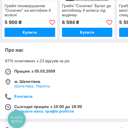
Граблі сіноворушилки
Граблі "Сонечко" Булат до
Граб
"Сонечко" на мотоблок 4
мотоблоку 4 колеса під
міні
колісні
водянку
спиц
5 900
6 594
5 5
₴
₴
Купити
Купити
Про нас
87% позитивних з 23 відгуків за рік
Працює з 05.03.2009
м. Шепетівка
Шепетівка, Україна
Контакти
Сьогодні працює з 10:00 до 18:00
Показати весь графік роботи
КНОПКА
ЗВ'ЯЗКУ