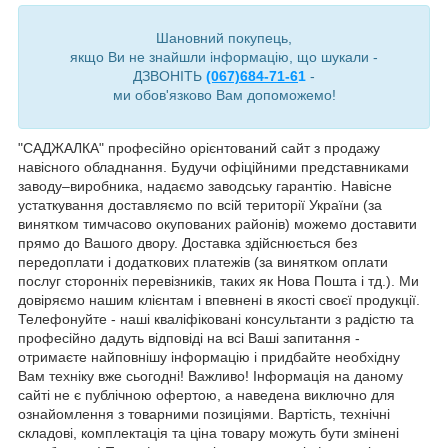
Шановний покупець,
якщо Ви не знайшли інформацію, що шукали -
ДЗВОНІТЬ
(067)684-71-6
1
-
ми обов'язково Вам допоможемо!
"САДЖАЛКА" професійно орієнтований сайт з продажу
навісного обладнання. Будучи офіційними представниками
заводу–виробника, надаємо заводську гарантію. Навісне
устаткування доставляємо по всій території України (за
винятком тимчасово окупованих районів) можемо доставити
прямо до Вашого двору. Доставка здійснюється без
передоплати і додаткових платежів (за винятком оплати
послуг сторонніх перевізників, таких як Нова Пошта і тд.). Ми
довіряємо нашим клієнтам і впевнені в якості своєї продукції.
Телефонуйте - наші кваліфіковані консультанти з радістю та
професійно дадуть відповіді на всі Ваші запитання -
отримаєте найповнішу інформацію і придбайте необхідну
Вам техніку вже сьогодні! Важливо! Інформація на даному
сайті не є публічною офертою, а наведена виключно для
ознайомлення з товарними позиціями. Вартість, технічні
складові, комплектація та ціна товару можуть бути змінені