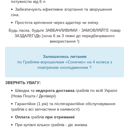
потужністю від 6 л.
Забезпечують ефективне згортання та зворушення
сіна.
Простота кріплення через адаптер чи зчіпку.
Будь ласка, будьте ЗАВБАЧЛИВИМИ - ЗАМОВЛЯЙТЕ товар
ЗАЗДАЛЕГІДЬ (хоча б за 3 тижні до передбачуваного
використання !)
Залишились питання
по Граблям-ворошилкам «Сонечко» на 4 колеса з
повітряним охолодженням ?
ЗВЕРНІТЬ УВАГУ:
Швидка та
недорога доставка
граблів по всій Україні
(Нова Пошта / Делівері)
Гарантійне (1 рік) та післягарантійне обслуговування
граблів є всі запчастини в наявності)
Оплата
граблів
при отриманні
При купівлі кількох граблів - діє знижка