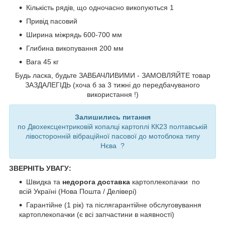
Кількість рядів, що одночасно викопуються 1
Привід пасовий
Ширина міжрядь 600-700 мм
Глибина викопування 200 мм
Вага 45 кг
Будь ласка, будьте ЗАВБАЧЛИВИМИ - ЗАМОВЛЯЙТЕ товар
ЗАЗДАЛЕГІДЬ (хоча б за 3 тижні до передбачуваного
використання !)
Залишились питання
по Двохексцентриковій копалці картоплі КК23 полтавській
лівосторонній вібраційної пасової до мотоблока типу
Нєва ?
ЗВЕРНІТЬ УВАГУ:
Швидка та
недорога доставка
картоплекопачки по
всій Україні (Нова Пошта / Делівері)
Гарантійне (1 рік) та післягарантійне обслуговування
картоплекопачки (є всі запчастини в наявності)