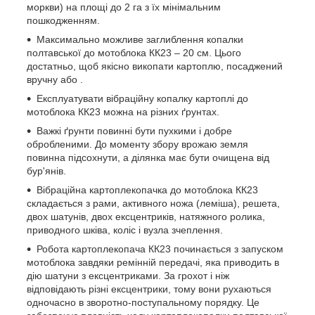
моркви) на площі до 2 га з їх мінімальним
пошкодженням.
Максимально можливе заглиблення копалки
полтавської до мотоблока КК23 – 20 см. Цього
достатньо, щоб якісно викопати картоплю, посаджений
вручну або .
Експлуатувати вібраційну копалку картоплі до
мотоблока КК23 можна на різних ґрунтах.
Важкі ґрунти повинні бути пухкими і добре
обробленими. До моменту збору врожаю земля
повинна підсохнути, а ділянка має бути очищена від
бур'янів.
Вібраційна картоплекопачка до мотоблока КК23
складається з рами, активного ножа (леміша), решета,
двох шатунів, двох ексцентриків, натяжного ролика,
приводного шківа, коліс і вузла зчеплення.
Робота картоплекопача КК23 починається з запуском
мотоблока завдяки ремінній передачі, яка приводить в
дію шатуни з ексцентриками. За грохот і ніж
відповідають різні ексцентрики, тому вони рухаються
одночасно в зворотно-поступальному порядку. Це