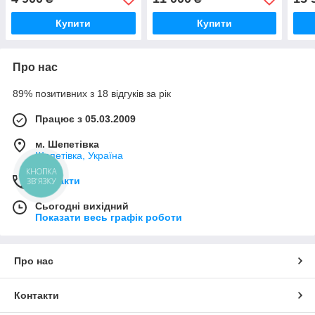
одноексцентрикова до
комплекті до мотоблока
важк
мотоблока
«Мотор Січ»
Купити
Купити
Про нас
89% позитивних з 18 відгуків за рік
Працює з 05.03.2009
м. Шепетівка
Шепетівка, Україна
КНОПКА
Контакти
ЗВ'ЯЗКУ
Сьогодні вихідний
Показати весь графік роботи
Про нас
Контакти