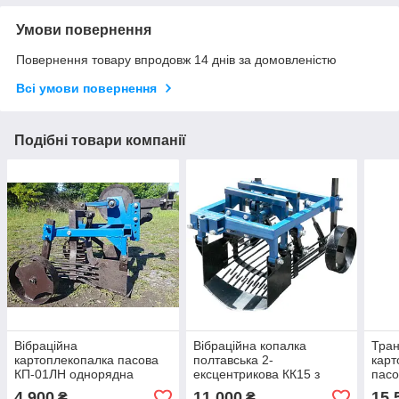
Умови повернення
Повернення товару впродовж 14 днів за домовленістю
Всі умови повернення
Подібні товари компанії
Вібраційна
Вібраційна копалка
Тра
картоплекопалка пасова
полтавська 2-
карт
КП-01ЛН однорядна
ексцентрикова КК15 з
пасо
лівостороння
карданним валом в
вібр
4 900
11 000
15 
₴
₴