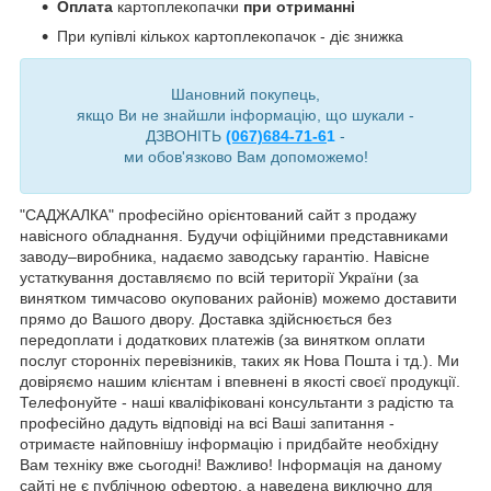
Оплата
картоплекопачки
при отриманні
При купівлі кількох картоплекопачок - діє знижка
Шановний покупець,
якщо Ви не знайшли інформацію, що шукали -
ДЗВОНІТЬ
(067)684-71-6
1
-
ми обов'язково Вам допоможемо!
"САДЖАЛКА" професійно орієнтований сайт з продажу
навісного обладнання. Будучи офіційними представниками
заводу–виробника, надаємо заводську гарантію. Навісне
устаткування доставляємо по всій території України (за
винятком тимчасово окупованих районів) можемо доставити
прямо до Вашого двору. Доставка здійснюється без
передоплати і додаткових платежів (за винятком оплати
послуг сторонніх перевізників, таких як Нова Пошта і тд.). Ми
довіряємо нашим клієнтам і впевнені в якості своєї продукції.
Телефонуйте - наші кваліфіковані консультанти з радістю та
професійно дадуть відповіді на всі Ваші запитання -
отримаєте найповнішу інформацію і придбайте необхідну
Вам техніку вже сьогодні! Важливо! Інформація на даному
сайті не є публічною офертою, а наведена виключно для