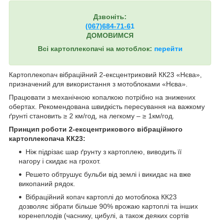
Дзвоніть:
(067)684-71-6
1
ДОМОВИМСЯ
Всі картоплекопачі на мотоблок:
перейти
Картоплекопач вібраційний 2-ексцентриковий КК23 «Нєва»,
призначений для використання з мотоблоками «Нєва».
Працювати з механічною копалкою потрібно на знижених
обертах. Рекомендована швидкість пересування на важкому
ґрунті становить ≥ 2 км/год, на легкому – ≥ 1км/год.
Принцип роботи 2-ексцентрикового вібраційного
картоплекопача КК23:
Ніж підрізає шар ґрунту з картоплею, виводить її
нагору і скидає на грохот.
Решето обтрушує бульби від землі і викидає на вже
викопаний рядок.
Вібраційний копач картоплі до мотоблока КК23
дозволяє зібрати більше 90% врожаю картоплі та інших
коренеплодів (часнику, цибулі, а також деяких сортів