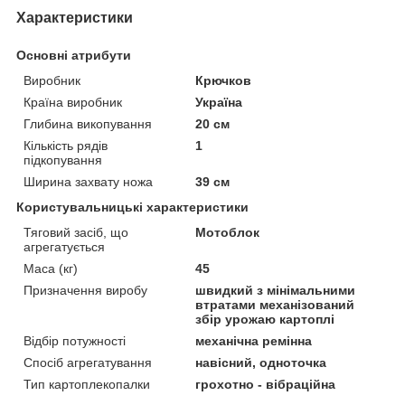
Характеристики
Основні атрибути
Виробник
Крючков
Країна виробник
Україна
Глибина викопування
20 см
Кількість рядів
1
підкопування
Ширина захвату ножа
39 см
Користувальницькі характеристики
Тяговий засіб, що
Мотоблок
агрегатується
Маса (кг)
45
Призначення виробу
швидкий з мінімальними
втратами механізований
збір урожаю картоплі
Відбір потужності
механічна ремінна
Спосіб агрегатування
навісний, одноточка
Тип картоплекопалки
грохотно - вібраційна