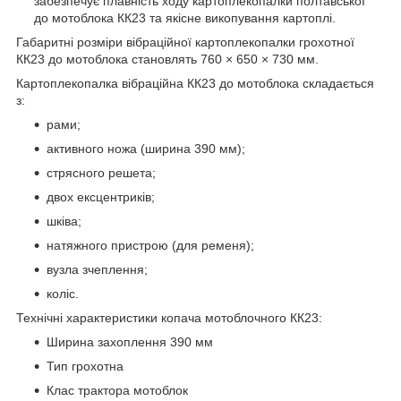
забезпечує плавність ходу картоплекопалки полтавської
до мотоблока КК23 та якісне викопування картоплі.
Габаритні розміри вібраційної картоплекопалки грохотної
КК23 до мотоблока становлять 760 × 650 × 730 мм.
Картоплекопалка вібраційна КК23 до мотоблока складається
з:
рами;
активного ножа (ширина 390 мм);
стрясного решета;
двох ексцентриків;
шківа;
натяжного пристрою (для ременя);
вузла зчеплення;
коліс.
Технічні характеристики копача мотоблочного КК23:
Ширина захоплення 390 мм
Тип грохотна
Клас трактора мотоблок