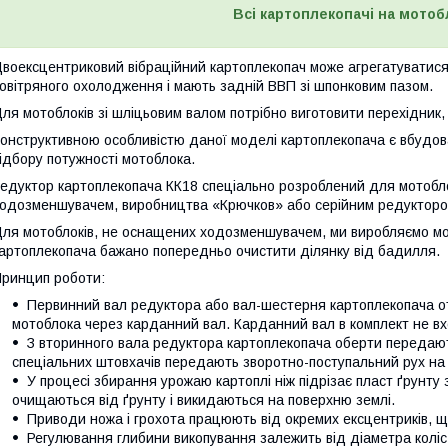
Всі картоплекопачі на мотоб
воексцентриковий вібраційний картоплекопач може агрегатуватися 
овітряного охолодження і мають задній ВВП зі шпонковим пазом.
ля мотоблоків зі шліцьовим валом потрібно виготовити перехідник, 
онструктивною особливістю даної моделі картоплекопача є вбудов
ідбору потужності мотоблока.
едуктор картоплекопача КК18 спеціально розроблений для мотобло
одозменшувачем, виробництва «Крючков» або серійним редукторо
ля мотоблоків, не оснащених ходозменшувачем, ми виробляємо м
артоплекопача бажано попередньо очистити ділянку від бадилля.
ринцип роботи:
Первинний вал редуктора або вал-шестерня картоплекопача от
мотоблока через карданний вал. Карданний вал в комплект не вхо
З вторинного вала редуктора картоплекопача оберти передают
спеціальних штовхачів передають зворотно-поступальний рух на г
У процесі збирання урожаю картоплі ніж підрізає пласт ґрунту 
очищаються від ґрунту і викидаються на поверхню землі.
Приводи ножа і грохота працюють від окремих ексцентриків, що
Регулювання глибини викопування залежить від діаметра коліс,