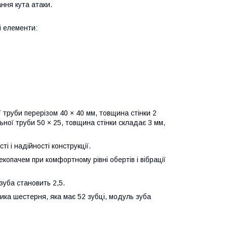
ння кута атаки.
і елементи:
 труби перерізом 40 × 40 мм, товщина стінки 2
ьної труби 50 × 25, товщина стінки складає 3 мм,
і і надійності конструкції.
опачем при комфортному рівні обертів і вібрації
 зуба становить 2,5.
лика шестерня, яка має 52 зубці, модуль зуба