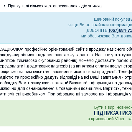
При купівлі кількох картоплекопалок - діє знижка
Шановний покупець
якщо Ви не знайшли інформацію
ДЗВОНІТЬ
(067)684-7
ми обов'язково Вам допо
САДЖАЛКА" професійно орієнтований сайт з продажу навісного о
аводу–виробника, надаємо заводську гарантію. Навісне устаткуванн
инятком тимчасово окупованих районів) можемо доставити прямо 
ередоплати і додаткових платежів (за винятком оплати послуг сторо
овіряємо нашим клієнтам і впевнені в якості своєї продукції. Телеф
адістю та професійно дадуть відповіді на всі Ваші запитання - о
еобхідну Вам техніку вже сьогодні! Важливо! Інформація на даном
иключно для ознайомлення з товарними позиціями. Вартість, техніч
ути змінені виробником! При оформленні замовлення інформація ут
Бути в вирі новинок
ПІДПИСАТИС
в прихований Viber - к