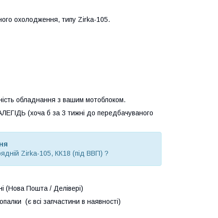
ного охолодження, типу Zirka-105.
ність обладнання з вашим мотоблоком.
ГІДЬ (хоча б за 3 тижні до передбачуваного
ня
ядній Zirka-105, КК18 (під ВВП) ?
ні (Нова Пошта / Делівері)
опалки (є всі запчастини в наявності)