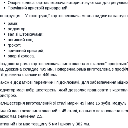
Опорні колеса картоплекопача використовуються для регулюва
Причіпний пристрій приварений.
онструкція - У конструкції картоплекопача можна виділити наступн
рама;
редуктор;
вал зі штовхачами;
активний ніж;
грохот;
причіпний пристрій;
опорні колеса.
оздовжня рама картоплекопача виготовлена ​​зі сталевої профільної
м, довжина складає 495 мм. Поперечна рама виготовлена ​​з профіл
 її довжина становить 446 мм.
акож є додаткові перемички і підсилювачі, для забезпечення міцност
едуктор має набір шестерень, який дозволяє працювати з картоплек
ристрою.
ал-шестерня виготовлений ​​зі сталі марки 45 і має 15 зубів, модуль
ижній вал також виготовлений з 45 сталі, на нього встановлена ​​ве
акож має значення 2,5.
ктивний ніж має товщину 5 мм і ширину 382 мм.