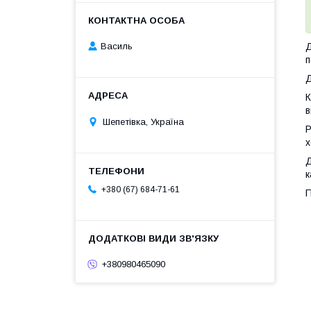
Д
Василь
п
Д
К
в
Шепетівка, Україна
Р
х
Д
к
+380 (67) 684-71-61
П
+380980465090