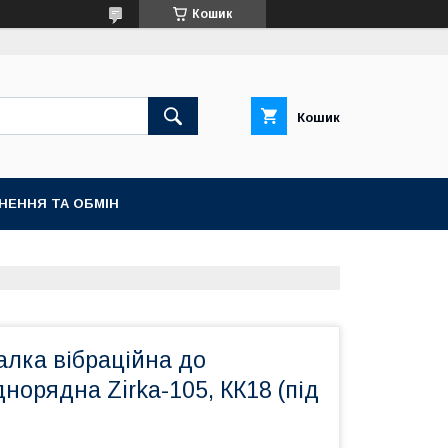
Кошик
Кошик
НЕННЯ ТА ОБМІН
алка вібраційна до
норядна Zirka-105, КК18 (під