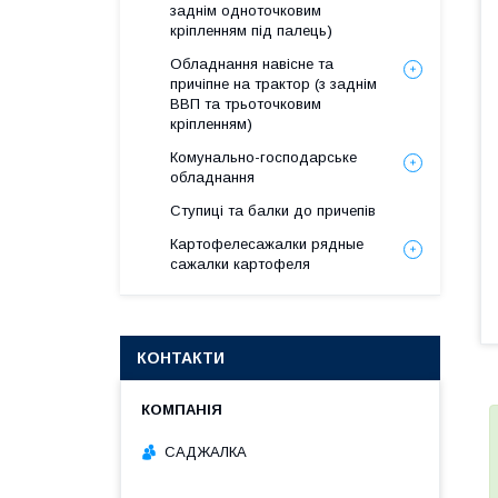
заднім одноточковим
кріпленням під палець)
Обладнання навісне та
причіпне на трактор (з заднім
ВВП та трьоточковим
кріпленням)
Комунально-господарське
обладнання
Ступиці та балки до причепів
Картофелесажалки рядные
сажалки картофеля
КОНТАКТИ
САДЖАЛКА