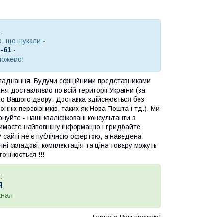
,
, що шукали -
1-6
1
-
можемо!
бладнання. Будучи офіційними представниками
я доставляємо по всій території України (за
до Вашого двору. Доставка здійснюється без
нніх перевізників, таких як Нова Пошта і тд.). Ми
онуйте - наші кваліфіковані консультанти з
тримаєте найповнішу інформацію і придбайте
у сайті не є публічною офертою, а наведена
ні складові, комплектація та ціна товару можуть
очнюється !!!
:
Я
анал
Гарного Вам врожаю!