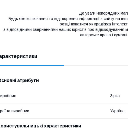
До уваги непорядних мага
Будь яке копіювання та відтворення інформації з сайту на і
розцінюватися як крадіжка інтелект
з відповідними зверненнями наших юристів про відшкодування ма
авторське право і суміжні
арактеристики
Основні атрибути
иробник
Зірка
раїна виробник
Україна
Користувальницькі характеристики