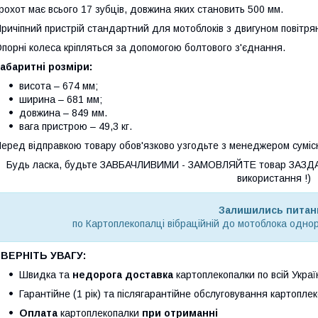
рохот має всього 17 зубців, довжина яких становить 500 мм.
ричіпний пристрій стандартний для мотоблоків з двигуном повітря
порні колеса кріпляться за допомогою болтового з'єднання.
абаритні розміри:
висота – 674 мм;
ширина – 681 мм;
довжина – 849 мм.
вага пристрою – 49,3 кг.
еред відправкою товару обов'язково узгодьте з менеджером суміс
Будь ласка, будьте ЗАВБАЧЛИВИМИ - ЗАМОВЛЯЙТЕ товар ЗАЗДАЛЕ
використання !)
Залишились питан
по Картоплекопалці вібраційній до мотоблока однор
ЗВЕРНІТЬ УВАГУ:
Швидка та
недорога доставка
картоплекопалки по всій Украї
Гарантійне (1 рік) та післягарантійне обслуговування картоплек
Оплата
картоплекопалки
при отриманні