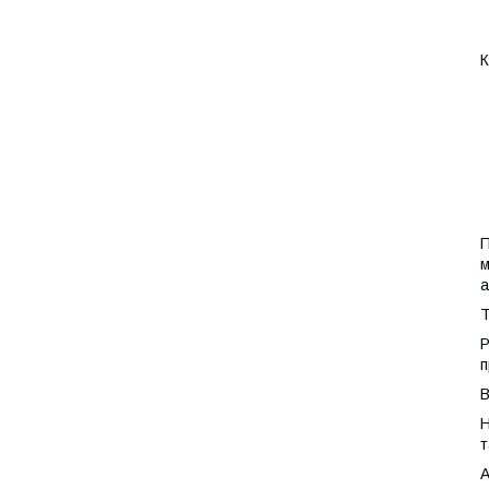
К
П
м
а
Т
Р
п
В
Н
т
А