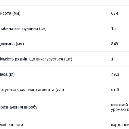
исота (мм)
674
либина викопування (см)
15
овжина (мм)
849
ількість рядків, що викопувується (шт)
1
аса (кг)
49,3
отужність силового агрегата (л/с)
от 6
швидкий 
ризначення виробу
урожаю к
собенности
карданни