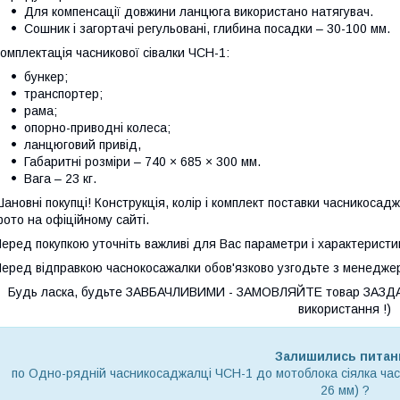
Для компенсації довжини ланцюга використано натягувач.
Сошник і загортачі регульовані, глибина посадки – 30-100 мм.
омплектація часникової сівалки ЧСН-1:
бункер;
транспортер;
рама;
опорно-приводні колеса;
ланцюговий привід,
Габаритні розміри – 740 × 685 × 300 мм.
Вага – 23 кг.
ановні покупці! Конструкція, колір і комплект поставки часникоса
ото на офіційному сайті.
еред покупкою уточніть важливі для Вас параметри і характеристи
еред відправкою часнокосажалки обов'язково узгодьте з менедже
Будь ласка, будьте ЗАВБАЧЛИВИМИ - ЗАМОВЛЯЙТЕ товар ЗАЗДАЛЕ
використання !)
Залишились питан
по Одно-рядній часникосаджалці ЧСН-1 до мотоблока сіялка часн
26 мм) ?