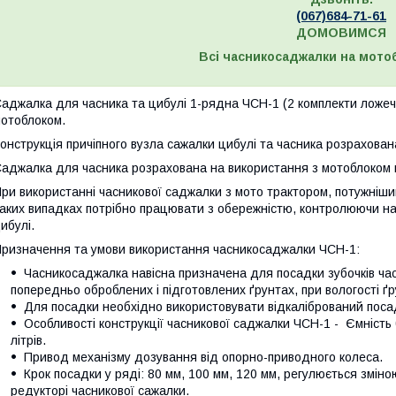
(067)684-71-6
1
ДОМОВИМСЯ
Всі часникосаджалки на мото
аджалка для часника та цибулі 1-рядна ЧСН-1 (2 комплекти ложечо
отоблоком.
онструкція причіпного вузла сажалки цибулі та часника розрахован
аджалка для часника розрахована на використання з мотоблоком по
ри використанні часникової саджалки з мото трактором, потужнішим
аких випадках потрібно працювати з обережністю, контролюючи на
ибулі.
ризначення та умови використання часникосаджалки ЧСН-1:
Часникосаджалка навісна призначена для посадки зубочків часн
попередньо оброблених і підготовлених ґрунтах, при вологості ґ
Для посадки необхідно використовувати відкалібрований поса
Особливості конструкції часникової саджалки ЧСН-1 - Ємність
літрів.
Привод механізму дозування від опорно-приводного колеса.
Крок посадки у ряді: 80 мм, 100 мм, 120 мм, регулюється змі
редукторі часникової сажалки.