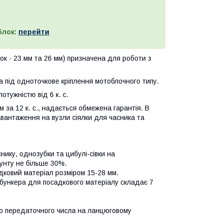
блок:
перейти
к - 23 мм та 26 мм) призначена для роботи з
а під одноточкове кріплення мотоблочного типу.
тужністю від 6 к. с.
 за 12 к. с., надається обмежена гарантія. В
вантаження на вузли сіялки для часника та
ику, однозубки та цибулі-сівки на
рунту не більше 30%.
дковий матеріал розміром 15-28 мм.
 бункера для посадкового матеріалу складає 7
ною передаточного числа на ланцюговому