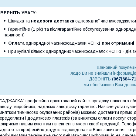
ЗВЕРНІТЬ УВАГУ:
Швидка та
недорога доставка
однорядної часникосаджалки Ч
Гарантійне (1 рік) та післягарантійне обслуговування одноряд
наявності)
Оплата
однорядної часникосаджалки ЧСН-1
при отриманні
При купівлі кількох однорядних часникосаджалок ЧСН-1 - діє з
Шановний покупець
якщо Ви не знайшли інформацію
ДЗВОНІТЬ
(067)684-7
ми обов'язково Вам допо
САДЖАЛКА" професійно орієнтований сайт з продажу навісного о
аводу–виробника, надаємо заводську гарантію. Навісне устаткуванн
инятком тимчасово окупованих районів) можемо доставити прямо 
ередоплати і додаткових платежів (за винятком оплати послуг сторо
овіряємо нашим клієнтам і впевнені в якості своєї продукції. Телеф
адістю та професійно дадуть відповіді на всі Ваші запитання - о
еобхідну Вам техніку вже сьогодні! Важливо! Інформація на даном