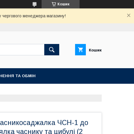
Кошик
 у чергового менеджера магазину!
Кошик
НЕННЯ ТА ОБМІН
асникосаджалка ЧСН-1 до
ялка часнику та цибулі (2