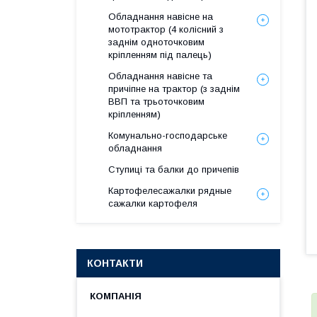
Обладнання навісне на
мототрактор (4 колісний з
заднім одноточковим
кріпленням під палець)
Обладнання навісне та
причіпне на трактор (з заднім
ВВП та трьоточковим
кріпленням)
Комунально-господарське
обладнання
Ступиці та балки до причепів
Картофелесажалки рядные
сажалки картофеля
КОНТАКТИ