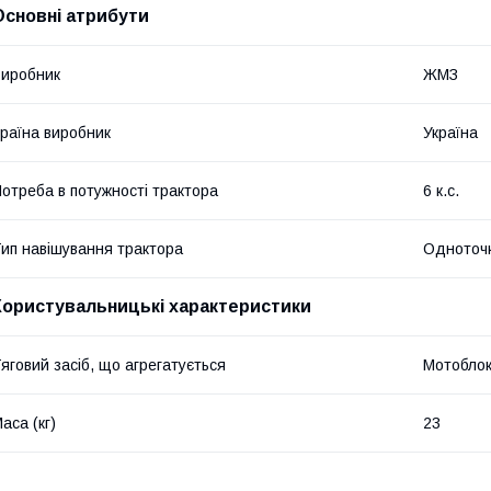
Основні атрибути
иробник
ЖМЗ
раїна виробник
Україна
отреба в потужності трактора
6 к.с.
ип навішування трактора
Одноточ
Користувальницькі характеристики
яговий засіб, що агрегатується
Мотобло
аса (кг)
23