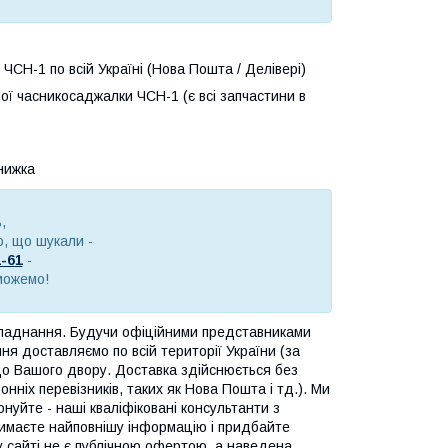
СН-1 по всій Україні (Нова Пошта / Делівері)
ної часникосаджалки ЧСН-1 (є всі запчастини в
нижка
,
, що шукали -
1-6
1
-
можемо!
бладнання. Будучи офіційними представниками
я доставляємо по всій території України (за
до Вашого двору. Доставка здійснюється без
нніх перевізників, таких як Нова Пошта і тд.). Ми
онуйте - наші кваліфіковані консультанти з
тримаєте найповнішу інформацію і придбайте
у сайті не є публічною офертою, а наведена