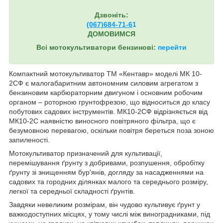
Дзвоніть:
(067)684-71-6
1
ДОМОВИМСЯ
Всі мотокультиватори бензинові:
перейти
Компактний мотокультиватор ТМ «Кентавр» моделі МК 10-
2СФ є малогабаритним автономним силовим агрегатом з
бензиновим карбюраторним двигуном і основним робочим
органом – роторною грунтофрезою, що відноситься до класу
побутових садових інструментів. МК10-2СФ відрізняється від
МК10-2С наявністю виносного повітряного фільтра, що є
безумовною перевагою, оскільки повітря береться поза зоною
запиленості.
Мотокультиватор призначений для культивації,
перемішування ґрунту з добривами, розпушення, обробітку
ґрунту зі знищенням бур'янів, догляду за насадженнями на
садових та городних ділянках малого та середнього розміру,
легкої та середньої складності ґрунтів.
Завдяки невеликим розмірам, він чудово культивує ґрунт у
важкодоступних місцях, у тому числі між виноградниками, під