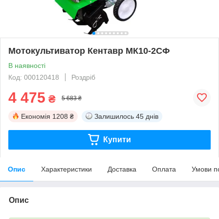
Мотокультиватор Кентавр МК10-2CФ
В наявності
Код: 000120418
Роздріб
4 475
₴
5 683 ₴
Економія
1208 ₴
Залишилось
45 днів
Купити
Опис
Характеристики
Доставка
Оплата
Умови п
Опис