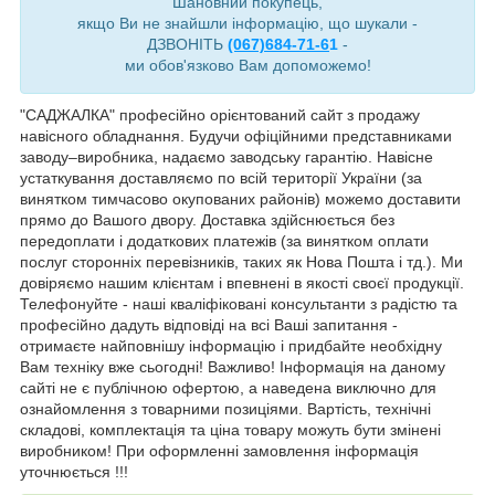
Шановний покупець,
якщо Ви не знайшли інформацію, що шукали -
ДЗВОНІТЬ
(067)684-71-6
1
-
ми обов'язково Вам допоможемо!
"САДЖАЛКА" професійно орієнтований сайт з продажу
навісного обладнання. Будучи офіційними представниками
заводу–виробника, надаємо заводську гарантію. Навісне
устаткування доставляємо по всій території України (за
винятком тимчасово окупованих районів) можемо доставити
прямо до Вашого двору. Доставка здійснюється без
передоплати і додаткових платежів (за винятком оплати
послуг сторонніх перевізників, таких як Нова Пошта і тд.). Ми
довіряємо нашим клієнтам і впевнені в якості своєї продукції.
Телефонуйте - наші кваліфіковані консультанти з радістю та
професійно дадуть відповіді на всі Ваші запитання -
отримаєте найповнішу інформацію і придбайте необхідну
Вам техніку вже сьогодні! Важливо! Інформація на даному
сайті не є публічною офертою, а наведена виключно для
ознайомлення з товарними позиціями. Вартість, технічні
складові, комплектація та ціна товару можуть бути змінені
виробником! При оформленні замовлення інформація
уточнюється !!!