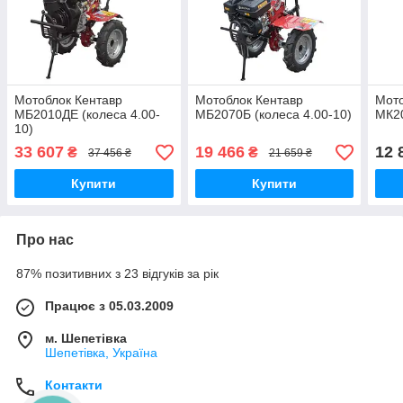
Мотоблок Кентавр
Мотоблок Кентавр
Мото
МБ2010ДЕ (колеса 4.00-
МБ2070Б (колеса 4.00-10)
МК20
10)
33 607
19 466
12 
₴
₴
37 456 ₴
21 659 ₴
Купити
Купити
Про нас
87% позитивних з 23 відгуків за рік
Працює з 05.03.2009
м. Шепетівка
Шепетівка, Україна
Контакти