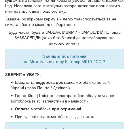
кущами, на грядках, на квіткових клумбах, теплицях, парниках
і т.д. Невелика вага мотокультиватора дозволяє працювати з
ним навіть людям похилого віку.
Завдяки розбірному керму він легко транспортується та не
вимагає багато місця для зберігання.
Будь ласка, будьте ЗАВБАЧЛИВИМИ - ЗАМОВЛЯЙТЕ товар
ЗАЗДАЛЕГІДЬ (хоча б за 3 тижні до передбачуваного
використання !)
Залишились питання
по Мотокультиватору Кентавр МК10-2CФ ?
ЗВЕРНІТЬ УВАГУ:
Швидка та
недорога доставка
мотоблока по всій
Україні (Нова Пошта / Делівері)
Гарантійне (1 рік) та післягарантійне обслуговування
мотоблока (є всі запчастини в наявності)
Оплата
мотоблока
при отриманні
При купівлі кількох мотоблоків - діє знижка