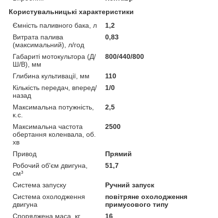
Користувальницькі характеристики
Ємність паливного бака, л
1,2
Витрата палива
0,83
(максимальний), л/год
Габариті мотокультора (Д/
800/440/800
Ш/В), мм
Глибина культивації, мм
110
Кількість передач, вперед/
1/0
назад
Максимальна потужність,
2,5
к.с.
Максимальна частота
2500
обертання коленвала, об.
хв
Привод
Прямий
Робочий об'єм двигуна,
51,7
см³
Система запуску
Ручний запуск
Система охолодження
повітряне охолодження
двигуна
примусового типу
Споряджена маса, кг
16