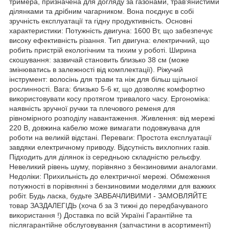
тримера, призначена для догляду за газонами, трав'янистими
ділянками та дрібним чагарником. Вона поєднує в собі
зручність експлуатації та гідну продуктивність. Основні
характеристики: Потужність двигуна: 1600 Вт, що забезпечує
високу ефективність різання. Тип двигуна: електричний, що
робить пристрій екологічним та тихим у роботі. Ширина
скошування: зазвичай становить близько 38 см (може
змінюватись в залежності від комплектації). Ріжучий
інструмент: волосінь для трави та ніж для більш щільної
рослинності. Вага: близько 5-6 кг, що дозволяє комфортно
використовувати косу протягом тривалого часу. Ергономіка:
наявність зручної ручки та плечового ременя для
рівномірного розподілу навантаження. Живлення: від мережі
220 В, довжина кабелю може вимагати подовжувача для
роботи на великій відстані. Переваги: Простота експлуатації
завдяки електричному приводу. Відсутність вихлопних газів.
Підходить для ділянок із середньою складністю рельєфу.
Невеликий рівень шуму, порівняно з бензиновими аналогами.
Недоліки: Прихильність до електричної мережі. Обмеження
потужності в порівнянні з бензиновими моделями для важких
робіт. Будь ласка, будьте ЗАВБАЧЛИВИМИ - ЗАМОВЛЯЙТЕ
товар ЗАЗДАЛЕГІДЬ (хоча б за 3 тижні до передбачуваного
використання !) Доставка по всій Україні Гарантійне та
післягарантійне обслуговування (запчастини в асортименті)