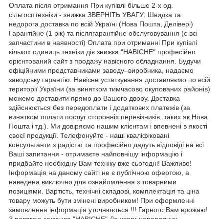
Оплата після отримання При купівлі більше 2-х од.
сільгосптехніки - знижка ЗВЕРНІТЬ УВАГУ: Швидка та
недорога доставка по всій Україні (Нова Пошта, Делівері)
Гарантійне (1 рік) та післягарантійне обслуговування (є всі
запчастини в наявності) Оплата при отриманні При купівлі
кількох одиниць техніки діє знижка "НАВІСНЕ" професійно
орієнтований сайт з продажу навісного обладнання. Будучи
офіційними представниками заводу–виробника, надаємо
заводську гарантію. Навісне устаткування доставляємо по всій
території України (за винятком тимчасово окупованих районів)
можемо доставити прямо до Вашого двору. Доставка
здійснюється без передоплати і додаткових платежів (за
винятком оплати послуг сторонніх перевізників, таких як Нова
Пошта і тд.). Ми довіряємо нашим клієнтам і впевнені в якості
своєї продукції. Телефонуйте - наші кваліфіковані
консультанти з радістю та професійно дадуть відповіді на всі
Ваші запитання - отримаєте найповнішу інформацію і
придбайте необхідну Вам техніку вже сьогодні! Важливо!
Інформація на даному сайті не є публічною офертою, а
наведена виключно для ознайомлення з товарними
позиціями. Вартість, технічні складові, комплектація та ціна
товару можуть бути змінені виробником! При оформленні
замовлення інформація уточнюється !!! Гарного Вам врожаю!
З повагою команда "НАВІСНЕ" До уваги непорядних