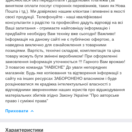
винятком оплати послуг сторонніх перевізників, таких як Нова
Пошта і тд.). Ми довіряємо нашим клієнтам і впевнені в якості
своєї продукції. Телефонуйте - наші кваліфіковані
консультанти з радістю та професійно дадуть відповіді на всі
Ваші запитання - отримаєте найповнішу інформацію і
придбайте необхідну Вам техніку вже сьогодні! Важливо!
Інформація на даному сайті не є публічною офертою, а
наведена виключно для ознайомлення з товарними
позиціями. Вартість, технічні складові, комплектація та ціна
товару можуть бути змінені виробником! При оформленні
замовлення інформація уточнюється !!! Гарного Вам врожаю!
З повагою команда "НАВІСНЕ" До уваги непорядних
магазинів: Будь яке копіювання та відтворення інформації з
сайту на інших ресурсах ЗАБОРОНЕНО власником і буде
розцінюватися як крадіжка інтелектуальної власності з
відповідними зверненнями наших юристів про відшкодування
матеріальних збитків згідно Закону України "Про авторське
право і суміжні права"
Приховати
Характеристики