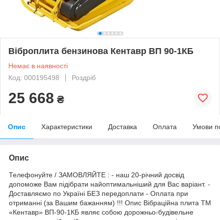
Віброплита бензинова Кентавр ВП 90-1КБ
Немає в наявності
Код: 000195498
Роздріб
25 668
₴
Опис
Характеристики
Доставка
Оплата
Умови п
Опис
Телефонуйте / ЗАМОВЛЯЙТЕ : - наш 20-річний досвід
допоможе Вам підібрати найоптимальніший для Вас варіант. -
Доставляємо по Україні БЕЗ передоплати - Оплата при
отриманні (за Вашим бажанням) !!! Опис Вібраційна плита ТМ
«Кентавр» ВП-90-1КБ являє собою дорожньо-будівельне