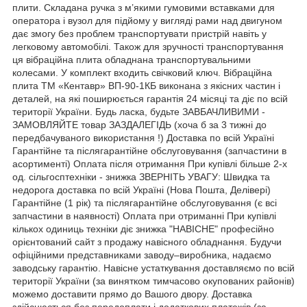
плити. Складана ручка з м’якими гумовими вставками для
оператора і вузол для підйому у вигляді рами над двигуном
дає змогу без проблем транспортувати пристрій навіть у
легковому автомобілі. Також для зручності транспортування
ця вібраційна плита обладнана транспортувальними
колесами. У комплект входить свічковий ключ. Вібраційна
плита ТМ «Кентавр» ВП-90-1КБ виконана з якісних частин і
деталей, на які поширюється гарантія 24 місяці та діє по всій
території України. Будь ласка, будьте ЗАВБАЧЛИВИМИ -
ЗАМОВЛЯЙТЕ товар ЗАЗДАЛЕГІДЬ (хоча б за 3 тижні до
передбачуваного використання !) Доставка по всій Україні
Гарантійне та післягарантійне обслуговування (запчастини в
асортименті) Оплата після отримання При купівлі більше 2-х
од. сільгосптехніки - знижка ЗВЕРНІТЬ УВАГУ: Швидка та
недорога доставка по всій Україні (Нова Пошта, Делівері)
Гарантійне (1 рік) та післягарантійне обслуговування (є всі
запчастини в наявності) Оплата при отриманні При купівлі
кількох одиниць техніки діє знижка "НАВІСНЕ" професійно
орієнтований сайт з продажу навісного обладнання. Будучи
офіційними представниками заводу–виробника, надаємо
заводську гарантію. Навісне устаткування доставляємо по всій
території України (за винятком тимчасово окупованих районів)
можемо доставити прямо до Вашого двору. Доставка
здійснюється без передоплати і додаткових платежів (за