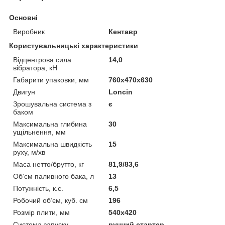
Основні
Виробник
Кентавр
Користувальницькі характеристики
Відцентрова сила
14,0
вібратора, кН
Габарити упаковки, мм
760х470х630
Двигун
Loncin
Зрошувальна система з
є
баком
Максимальна глибина
30
ущільнення, мм
Максимальна швидкість
15
руху, м/хв
Маса нетто/брутто, кг
81,9/83,6
Об’єм паливного бака, л
13
Потужність, к.с.
6,5
Робочий об’єм, куб. см
196
Розмір плити, мм
540х420
Система запуску
ручний стартер