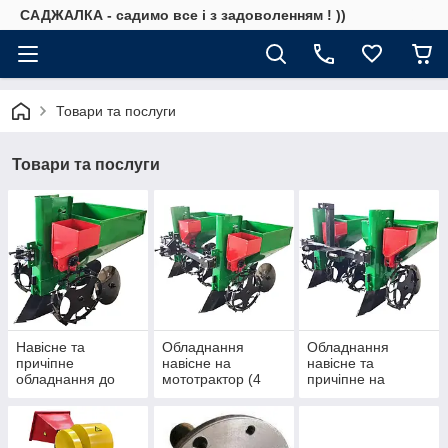
САДЖАЛКА - садимо все і з задоволенням ! ))
Товари та послуги
Товари та послуги
Навісне та
Обладнання
Обладнання
причіпне
навісне на
навісне та
обладнання до
мототрактор (4
причіпне на
мотоблока з
колісний з заднім
трактор (з заднім
одноточковим
одноточковим
ВВП та
кріпленням під
кріпленням під
трьоточковим
палець
палець)
кріпленням)