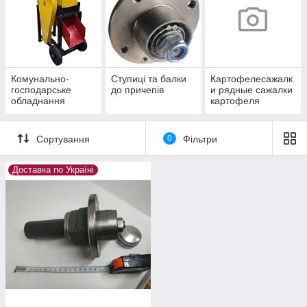
Комунально-
Ступиці та балки
Картофелесажалк
господарське
до причепів
и рядные сажалки
обладнання
картофеля
Сортування
0
Фільтри
Доставка по Україні