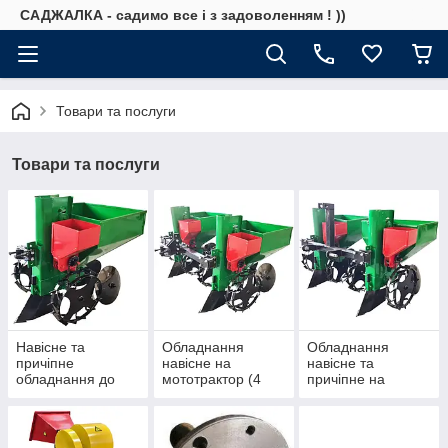
САДЖАЛКА - садимо все і з задоволенням ! ))
Товари та послуги
Товари та послуги
Навісне та
Обладнання
Обладнання
причіпне
навісне на
навісне та
обладнання до
мототрактор (4
причіпне на
мотоблока з
колісний з заднім
трактор (з заднім
одноточковим
одноточковим
ВВП та
кріпленням під
кріпленням під
трьоточковим
палець
палець)
кріпленням)