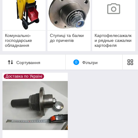
Комунально-
Ступиці та балки
Картофелесажалк
господарське
до причепів
и рядные сажалки
обладнання
картофеля
Сортування
0
Фільтри
Доставка по Україні